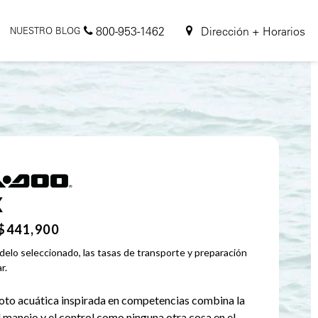
800-953-1462
Dirección + Horarios
NUESTRO BLOG
X
$441,900
elo seleccionado, las tasas de transporte y preparación
r.
oto acuática inspirada en competencias combina la
l manejo y el control como ninguna otra cosa en el