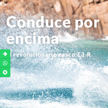
Conduce por
encima
El revolucionario casco T3-R