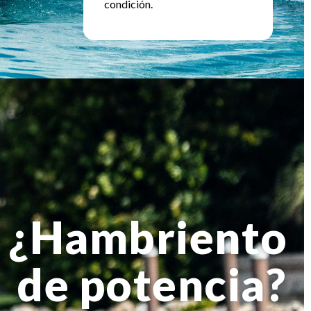
condición.
¿Hambriento
de potencia?