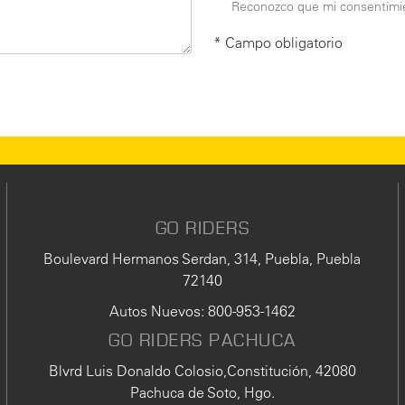
Reconozco que mi consentimie
* Campo obligatorio
GO RIDERS
Boulevard Hermanos Serdan, 314, Puebla, Puebla
72140
Autos Nuevos
:
800-953-1462
GO RIDERS PACHUCA
Blvrd Luis Donaldo Colosio,Constitución, 42080
Pachuca de Soto, Hgo.