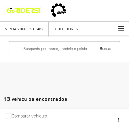
VENTAS
800-953-1462
DIRECCIONES
Buscar
13 vehículos encontrados
Comparar vehículo
2025
CAN-AM
ATV OUTL MAX XT 700 GR INT
Precio:
$281,900
25, C 1, CC 650, HP 50