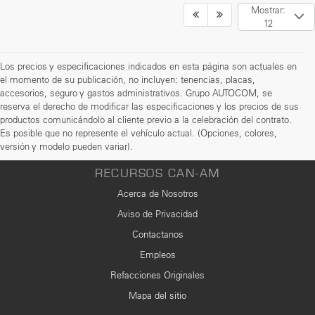
Mostrar:
12
Los precios y especificaciones indicados en esta página son actuales en
el momento de su publicación, no incluyen: tenencias, placas,
accesorios, seguro y gastos administrativos. Grupo AUTOCOM, se
reserva el derecho de modificar las especificaciones y los precios de sus
productos comunicándolo al cliente previo a la celebración del contrato.
Es posible que no represente el vehículo actual. (Opciones, colores,
versión y modelo pueden variar).
RECURSOS CAN-AM
Acerca de Nosotros
Aviso de Privacidad
Contactanos
Empleos
Refacciones Originales
Mapa del sitio