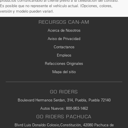
productos comunicándolo al cliente previo a la celebración del contrato.
Es posible que no represente el vehículo actual. (Opciones, colores,
versión y modelo pueden variar).
RECURSOS CAN-AM
Acerca de Nosotros
Aviso de Privacidad
Contactanos
Empleos
Refacciones Originales
Mapa del sitio
GO RIDERS
Boulevard Hermanos Serdan, 314, Puebla, Puebla 72140
Autos Nuevos
:
800-953-1462
GO RIDERS PACHUCA
Blvrd Luis Donaldo Colosio,Constitución, 42080 Pachuca de