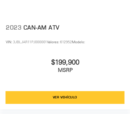
2023
CAN-AM ATV
VIN:
3JBLJAR11PJ000001
Valores:
612952
Modelo:
$199,900
MSRP
VER VEHÍCULO