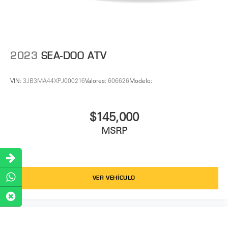
2023
SEA-DOO ATV
VIN:
3JB3MA44XPJ000216
Valores:
606626
Modelo:
$145,000
MSRP
VER VEHÍCULO