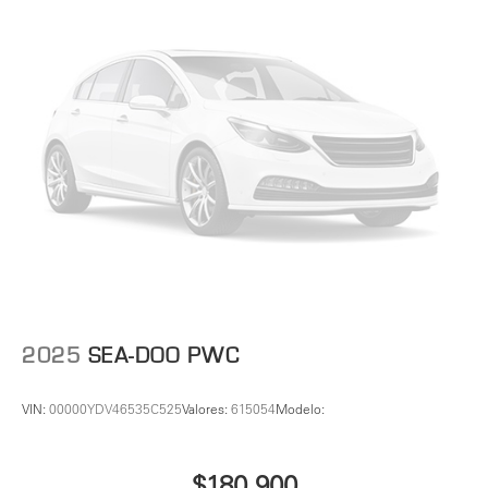
2025
SEA-DOO PWC
VIN:
00000YDV46535C525
Valores:
615054
Modelo:
$180,900