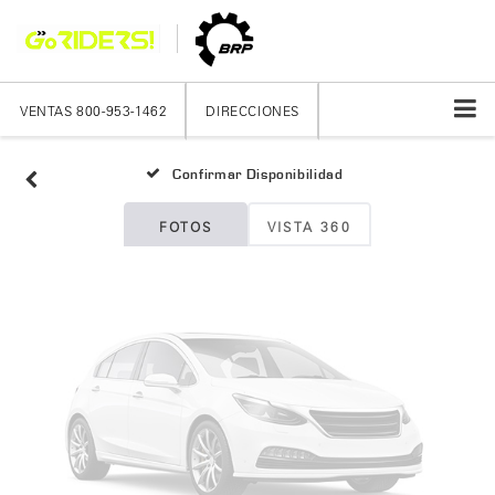
Fotos No
Disponibles
VENTAS
800-953-1462
DIRECCIONES
Confirmar Disponibilidad
Por favor, revise luego
FOTOS
VISTA 360