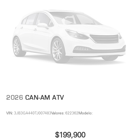
2026
CAN-AM ATV
VIN:
3JB3GA440TJ007483
Valores:
622362
Modelo:
$199,900