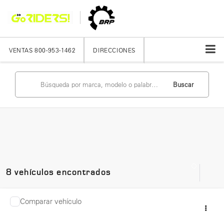
VENTAS
800-953-1462
DIRECCIONES
Buscar
8 vehículos encontrados
Comparar vehículo
2025
CAN-AM
ATV OUTL MAX XT 700 GR INT
Precio:
$281,900
25, C 1, CC 650, HP 50