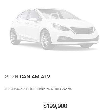
2026
CAN-AM ATV
VIN:
3JB3GA441TJ009114
Valores:
624861
Modelo:
$199,900