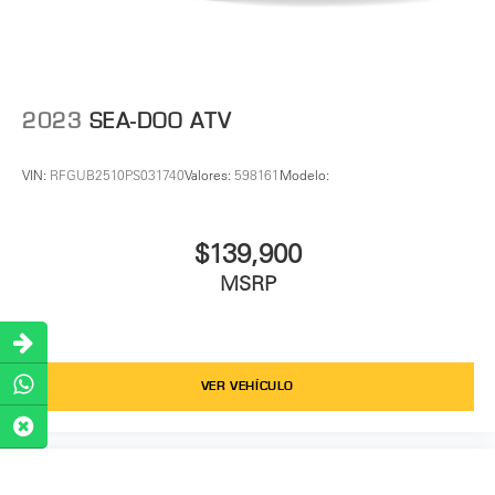
2023
SEA-DOO ATV
VIN:
RFGUB2510PS031740
Valores:
598161
Modelo:
$139,900
MSRP
VER VEHÍCULO