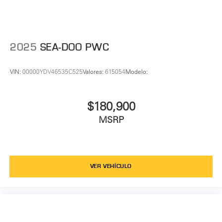
2025
SEA-DOO PWC
VIN:
00000YDV46535C525
Valores:
615054
Modelo:
$180,900
MSRP
VER VEHÍCULO