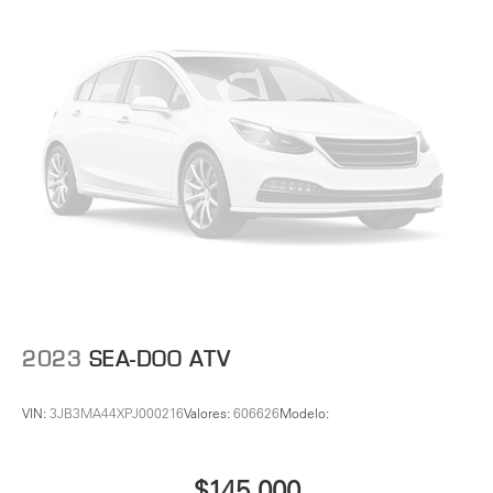
2023
SEA-DOO ATV
VIN:
3JB3MA44XPJ000216
Valores:
606626
Modelo:
$145,000