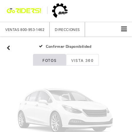
Fotos No
Disponibles
VENTAS
800-953-1462
DIRECCIONES
Confirmar Disponibilidad
Por favor, revise luego
FOTOS
VISTA 360