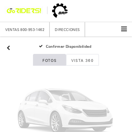
Fotos No
Disponibles
VENTAS
800-953-1462
DIRECCIONES
Confirmar Disponibilidad
Por favor, revise luego
FOTOS
VISTA 360