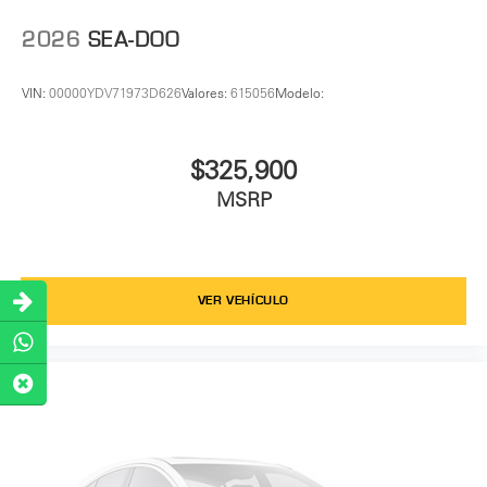
2026
SEA-DOO
VIN:
00000YDV71973D626
Valores:
615056
Modelo:
$325,900
MSRP
VER VEHÍCULO