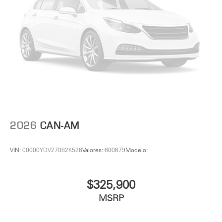
2026
CAN-AM
VIN:
00000YDV27082K526
Valores:
600679
Modelo:
$325,900
MSRP