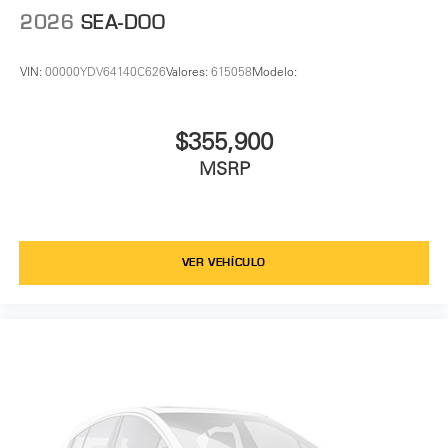
2026
SEA-DOO
VIN:
00000YDV64140C626
Valores:
615058
Modelo:
$355,900
MSRP
VER VEHÍCULO