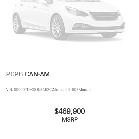
2026
CAN-AM
VIN:
00000YDV38159A626
Valores:
604908
Modelo:
$469,900
MSRP